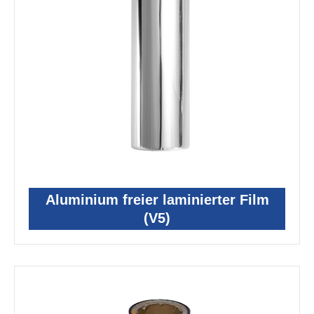
Aluminium freier laminierter Film
(V5)